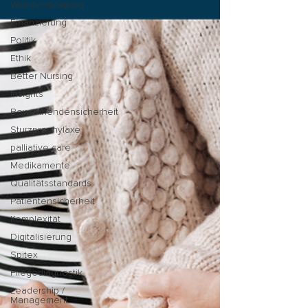
Wundversorgung
Finanzierung
Politik
Ethik
Better Nursing
Insights
Bewohnendensicherheit
Sturzprophylaxe
palliative care
Medikamente
Qualitätsstandards
Patientensicherheit
Komplexität
Digitalisierung
Spitex
Pflegediagnostik
Leadership /
Management