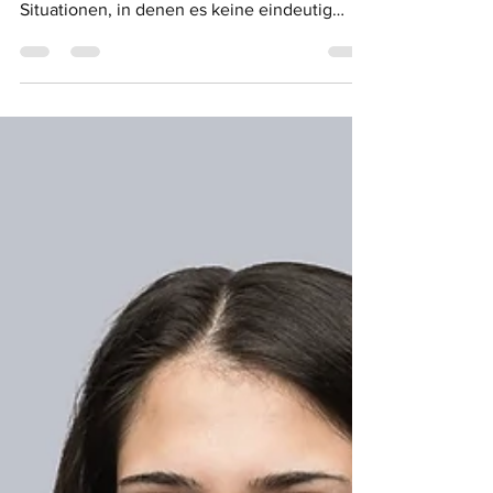
Pflege ist mehr als reine Versorgung. Sie ist
tägliche Entscheidungsarbeit, häufig in
Situationen, in denen es keine eindeutig
richtigen Antworten gibt. In unserer Arbeit in
der Spitex sowie in Alters- und Pflegeheimen
erleben wir regelmässig, dass zentrale Werte
miteinander im Konflikt geraten. Wenn
Autonomie und Sicherheit, Freiheit und
Schutz oder Selbstbestimmung und
Fürsorgepflicht gegeneinander abgewogen
werden müssen. Diese Spannungsfelder
stellen keinen Ausnahmefall d