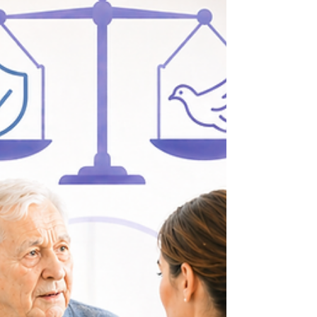
Assessment vom StoppSturz Manual für die
Spitex erfragt wird (Birnea et al., 2021). Von
dem Phänomen Sturzangst können
grundsätzlich alle Personen betroffen sein,
jedoch betri