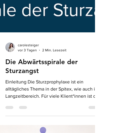
carolesteiger
vor 3 Tagen
2 Min. Lesezeit
Die Abwärtsspirale der
Sturzangst
Einleitung Die Sturzprophylaxe ist ein
alltägliches Thema in der Spitex, wie auch im
Langzeitbereich. Für viele Klient*innen ist die
Angst vor dem einem Sturz bei jedem Schritt
präsent und beeinflusst viele Aspekte ihres
Alltages. Die Sturzangst ist einer von zehn
Faktoren, welche beim multifaktoriellen