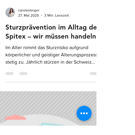
carolesteiger
27. Mai 2025
3 Min. Lesezeit
Sturzprävention im Alltag der
Spitex – wir müssen handeln
Im Alter nimmt das Sturzrisiko aufgrund
körperlicher und geistiger Alterungsprozesse
stetig zu. Jährlich stürzen in der Schweiz
über 90’000 Personen im Alter über 65
Jahren (Niemann et al., 2022). Viele davon
mit schwerwiegenden Folgen: wiederholte