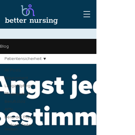
Blog
Patientensicherheit
All Posts
Assessment
Langzeitpflege
Pflegequalität
Berufsstolz
APN
Beruf der Pflege
Podcast Spitex-
Welten