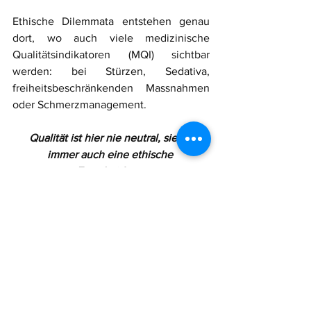
Ethische Dilemmata entstehen genau 
dort, wo auch viele medizinische 
Qualitätsindikatoren (MQI) sichtbar 
werden: bei Stürzen, Sedativa, 
freiheitsbeschränkenden Massnahmen 
oder Schmerzmanagement.
Qualität ist hier nie neutral, sie ist 
immer auch eine ethische 
Entscheidung.
Better Nursing setzt genau an diesem 
Punkt an:
MQI verstehen statt nur messen
 →  
Einordnung im klinisch und 
ethischen Kontext.