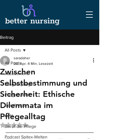
Beitrag
All Posts
saradaher
All Posts
30. Apr.
4 Min. Lesezeit
Zwischen
Assessment
Selbstbestimmung und
Langzeitpflege
Sicherheit: Ethische
Pflegequalität
Dilemmata im
Berufsstolz
Pflegealltag
APN
Mit NaN von 5 Sternen bewertet.
Beruf der Pflege
Podcast Spitex-Welten