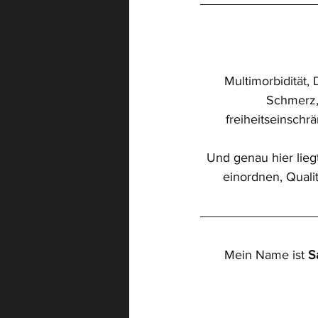
Digitalisierung
Spitex
Multimorbidität,
Pflegedokumentation
Schmerz, 
freiheitseinsch
Und genau hier lieg
einordnen, Quali
Mein Name ist 
S