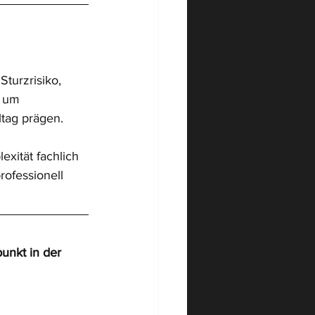
ent
turzrisiko, 
d um 
tag prägen.
exität fachlich 
ofessionell 
unkt in der 