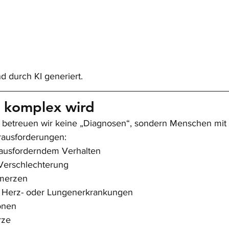
nd durch KI generiert.
 komplex wird
e betreuen wir keine „Diagnosen“, sondern Menschen mit 
rausforderungen:
ausforderndem Verhalten
 Verschlechterung
merzen
e Herz- oder Lungenerkrankungen
ionen
rze