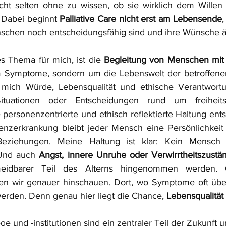
cht selten ohne zu wissen, ob sie wirklich dem Willen 
 Dabei beginnt 
Palliative Care nicht erst am Lebensende
chen noch entscheidungsfähig sind und ihre Wünsche ä
es Thema für mich, ist die 
Begleitung von Menschen mi
m Symptome, sondern um die Lebenswelt der betroffene
mich Würde, Lebensqualität und ethische Verantwortu
ituationen oder Entscheidungen rund um freiheitse
personenzentrierte und ethisch reflektierte Haltung ent
nzerkrankung bleibt jeder Mensch eine Persönlichkeit m
eziehungen. Meine Haltung ist klar: Kein Mensch s
Und auch 
Angst, innere Unruhe oder Verwirrtheitszustä
meidbarer Teil des Alterns hingenommen werden. 
en wir genauer hinschauen. Dort, wo Symptome oft über
werden. Denn genau hier liegt die Chance, 
Lebensqualität
ge und -institutionen sind ein zentraler Teil der Zukunft 