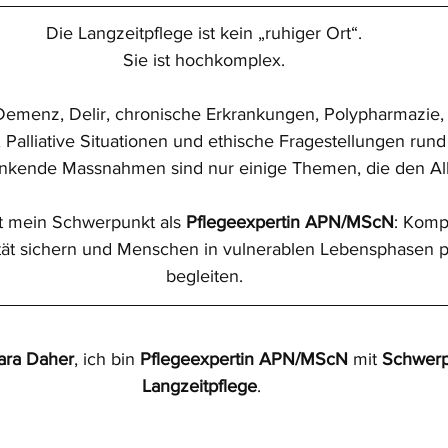
Die Langzeitpflege ist kein „ruhiger Ort“.
Pflegediagnostik
Leadership / Managem
Sie ist hochkomplex.
 Demenz, Delir, chronische Erkrankungen, Polypharmazie, S
Palliative Situationen und ethische Fragestellungen run
ränkende Massnahmen sind nur einige Themen, die den All
t mein Schwerpunkt als 
Pflegeexpertin APN/MScN
: Kompl
tät sichern und Menschen in vulnerablen Lebensphasen pr
begleiten.
ara Daher
, ich bin 
Pflegeexpertin APN/MScN
 mit 
Schwerp
Langzeitpflege
. 