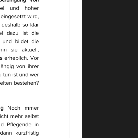
el und hoher 
eingesetzt wird, 
deshalb so klar 
wie möglich und so umfangreich wie nötig gestaltet sein. Ein Schlüssel dazu ist die 
 und bildet die 
n sie aktuell, 
s
 erheblich. Vor 
ängig von ihrer 
tun ist und wer 
eiten bestehen? 
ng
. Noch immer 
cht mehr selbst 
d Pflegende in 
nn kurzfristig 