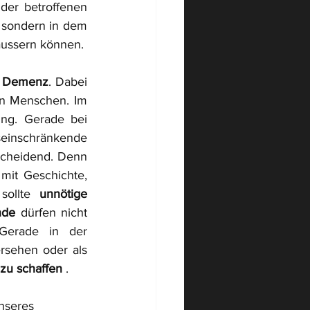
der betroffenen 
, sondern in dem 
ussern können.
t Demenz
. Dabei 
n Menschen. Im 
ng. Gerade bei 
inschränkende 
scheidend. Denn 
it Geschichte, 
ollte
 unnötige 
nde
 dürfen nicht 
Gerade in der 
sehen oder als 
 zu schaffen
 .
unseres 