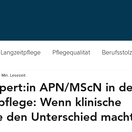
Langzeitpflege
Pflegequalität
Berufsstolz
 Min. Lesezeit
cast Spitex-Welten
Wundversorgung
Fin
pert:in APN/MScN in de
pflege: Wenn klinische
Insights
Bewohnendensicherheit
Stu
e den Unterschied mach
amente
Qualitätsstandards
Patientensich
nen bewertet.