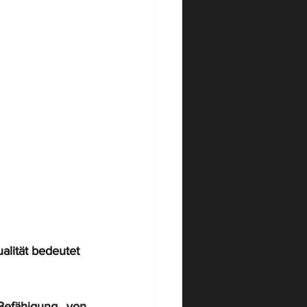
lität bedeutet 
efähigung von 