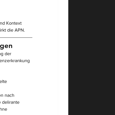
nd Kontext 
irkt die APN.
ngen
ng der 
menzerkrankung 
lte 
n nach 
 delirante 
hne 