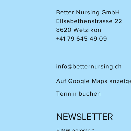
Jahren auf Pflege angewiesen 
werden (Pahud et al., 2025). Di
Better Nursing GmbH
Anstieg betrifft alle Versorg
Elisabethenstrasse 22
8620 Wetzikon
+41 79 645 49 09
info@betternursing.ch
Auf Google Maps anzeig
Termin buchen
NEWSLETTER
E-Mail-Adresse