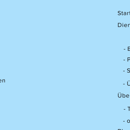
sein
eser
Star
Die
- 
- 
- 
en
- 
Übe
-
- 