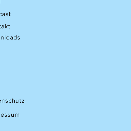
g
cast
takt
nloads
enschutz
ressum