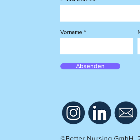
Vorname
Absenden
©Better Nursing GmbH, 