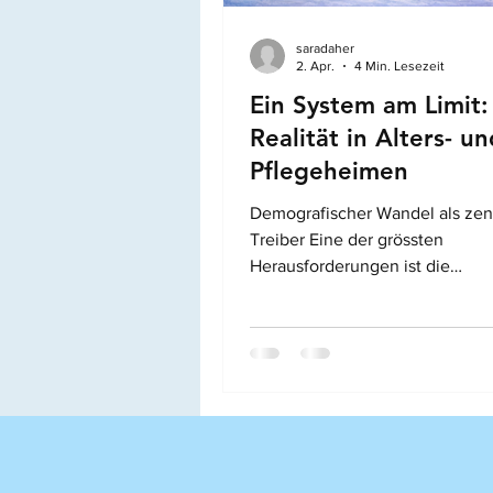
saradaher
Medikamente
Qualit
2. Apr.
4 Min. Lesezeit
Ein System am Limit:
Realität in Alters- un
Komplexität
Digitalis
Pflegeheimen
Demografischer Wandel als zent
Leadership / Manageme
Treiber Eine der grössten
Herausforderungen ist die
demografische Entwicklung. Di
schweizer Bevölkerung wird ält
damit steigt auch der Bedarf an
Pflegeleistungen deutlich. Bis 
der Bedarf an Alters- und Langz
um rund 43% zunehmen (Pahud et al.,
2025). Konkret bedeutet das, d
140'000 zusätzliche Menschen