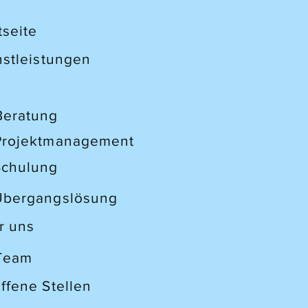
tseite
nstleistungen
Beratung
Projektmanagement
Schulung
Übergangslösung
r uns
 Team
offene Stellen