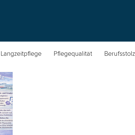
Langzeitpflege
Pflegequalität
Berufsstolz
e
Podcast Spitex-Welten
Wundversorgun
Ethik
Better Nursing
Insights
Sturzprophylaxe
palliative care