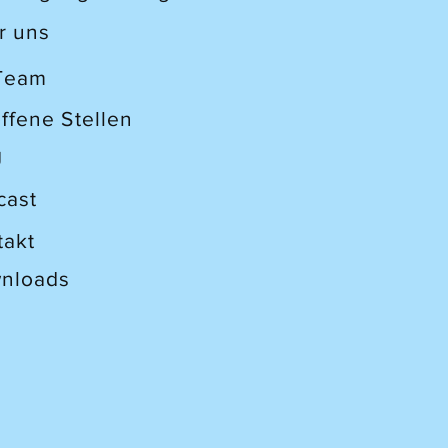
r uns
 Team
offene Stellen
g
cast
takt
nloads