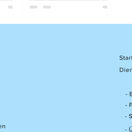
je. In einigen Bereichen wie in der
Spitex- und Langzeitpflege in finanzieller
Hinsicht mehr, als im DRG-finanzierten
System. Seidener Faden der
Pflegedokumentation Mangelhafte
Dokumentation = Mangelhafte Pflege?
Die LeistungsmanagerInnen von
Krankenversicherungen haben nur die
Star
Pflegedokumentation, zur Überp
Die
- 
- 
- 
en
- 