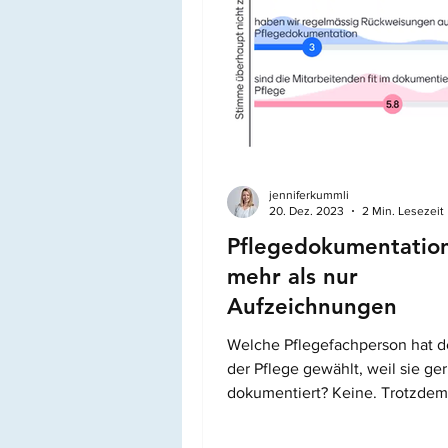
Jahren auf Pflege angewiesen 
werden (Pahud et al., 2025). Di
Anstieg betrifft alle Versorg
jenniferkummli
20. Dez. 2023
2 Min. Lesezeit
Pflegedokumentation
mehr als nur
Aufzeichnungen
Welche Pflegefachperson hat d
der Pflege gewählt, weil sie ge
dokumentiert? Keine. Trotzdem
es zum pflegerischen Alltag...