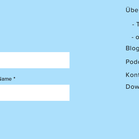
Übe
-
- 
Blo
Pod
Kon
Name
Dow