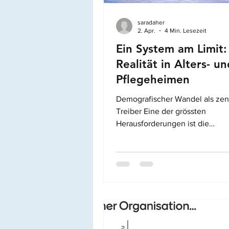
saradaher
Medikamente
Qualit
2. Apr.
4 Min. Lesezeit
Ein System am Limit:
Realität in Alters- un
Komplexität
Digitalis
Pflegeheimen
Demografischer Wandel als zent
Leadership / Manageme
Treiber Eine der grössten
Herausforderungen ist die
demografische Entwicklung. Di
schweizer Bevölkerung wird ält
damit steigt auch der Bedarf an
Pflegeleistungen deutlich. Bis 
der Bedarf an Alters- und Langz
um rund 43% zunehmen (Pahud et al.,
2025). Konkret bedeutet das, d
140'000 zusätzliche Menschen