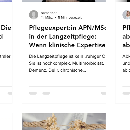
saradaher
ätsstandards
Patientensicherheit
11. März
5 Min. Lesezeit
 Die
Pflegeexpert:in APN/MScN
Pf
d
in der Langzeitpflege:
ab
ierung
Spitex
Pflegediagnostik
Wenn klinische Expertise
ab
den Unterschied macht
raler
Die Langzeitpflege ist kein „ruhiger Ort“.
Abk
nt
Pflegedokumentation
Sie ist hochkomplex. Multimorbidität,
und
Demenz, Delir, chronische
ab 
e
Erkrankungen, Polypharmazie,
Ano
er und
Sturzrisiko, Schmerz, Palliative
Situationen und ethische
2040 wird
Fragestellungen rund um
eitpflege
freiheitseinschränkende Massnahmen
sind nur einige Themen, die den Alltag
ass etwa
prägen. Und genau hier liegt mein
 ab 65
Schwerpunkt als Pflegeexpertin