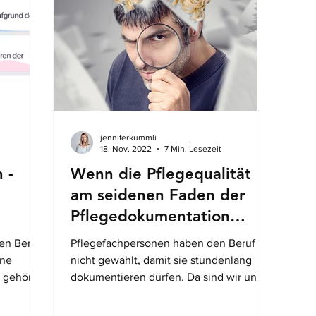
sein
APN/MScN : Komplexität fachlich
eser
einordnen, Qualität sichern und
Menschen in vulnerablen Lebensphasen
professionell begleite
jenniferkummli
18. Nov. 2022
7 Min. Lesezeit
 -
Wenn die Pflegequalität
am seidenen Faden der
Pflegedokumentation
hängt
en Beruf
Pflegefachpersonen haben den Beruf
rne
nicht gewählt, damit sie stundenlang
 gehört
dokumentieren dürfen. Da sind wir uns
sicherlich einig. Die
Pflegedokumentation ist wichtiger denn