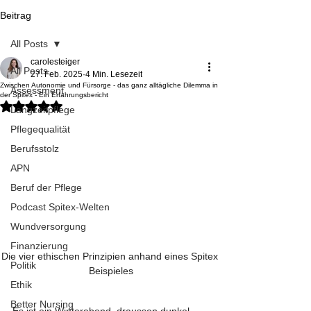
Beitrag
All Posts
carolesteiger
All Posts
27. Feb. 2025
4 Min. Lesezeit
Zwischen Autonomie und Fürsorge - das ganz alltägliche Dilemma in
Assessment
der Spitex - Ein Erfahrungsbericht
Mit NaN von 5 Sternen bewertet.
Langzeitpflege
Pflegequalität
Berufsstolz
APN
Beruf der Pflege
Podcast Spitex-Welten
Wundversorgung
Finanzierung
Die vier ethischen Prinzipien anhand eines Spitex 
Politik
Beispieles
Ethik
Better Nursing