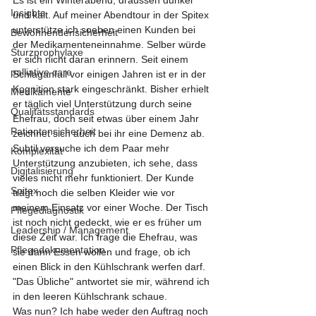
Es ist ein Winterabend, draussen dunkel 
Insights
und kalt. Auf meiner Abendtour in der Spitex 
unterstütze ich soeben einen Kunden bei 
Bewohnendensicherheit
der Medikamenteneinnahme. Selber würde 
Sturzprophylaxe
er sich nicht daran erinnern. Seit einem 
palliative care
Schlaganfall vor einigen Jahren ist er in der 
Kognition stark eingeschränkt. Bisher erhielt 
Medikamente
er täglich viel Unterstützung durch seine 
Qualitätsstandards
Ehefrau, doch seit etwas über einem Jahr 
Patientensicherheit
zeichnet sich auch bei ihr eine Demenz ab. 
Subtil versuche ich dem Paar mehr 
Komplexität
Unterstützung anzubieten, ich sehe, dass 
Digitalisierung
vieles nicht mehr funktioniert. Der Kunde 
Spitex
trägt noch die selben Kleider wie vor 
meinem Einsatz vor einer Woche. Der Tisch 
Pflegediagnostik
ist noch nicht gedeckt, wie er es früher um 
Leadership / Management
diese Zeit war. Ich frage die Ehefrau, was 
Pflegedokumentation
sie dann Essen wollen und frage, ob ich 
einen Blick in den Kühlschrank werfen darf. 
"Das Übliche" antwortet sie mir, während ich 
in den leeren Kühlschrank schaue. 
Was nun? Ich habe weder den Auftrag noch 