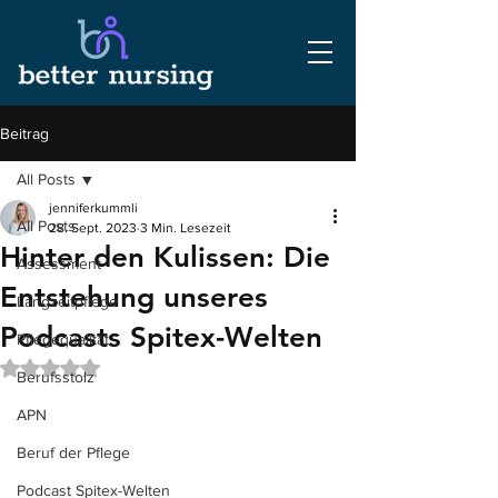
Beitrag
All Posts
jenniferkummli
All Posts
28. Sept. 2023
3 Min. Lesezeit
Hinter den Kulissen: Die
Assessment
Entstehung unseres
Langzeitpflege
Podcasts Spitex-Welten
Pflegequalität
Mit NaN von 5 Sternen bewertet.
Berufsstolz
APN
Beruf der Pflege
Podcast Spitex-Welten