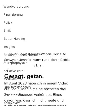
Wundversorgung
Finanzierung
Politik
Ethik
Better Nursing
Insights
Cover Podcast Spitex-Welten. Heinz. M. 
Bewohnendensicherheit
Schwyter, Jennifer Kummli und Martin Radtke 
Sturzprophylaxe
v.l.n.r.
palliative care
Gesagt, getan.
Medikamente
Im April 2023 habe ich in einem Video 
Qualitätsstandards
auf Social Media meine nächsten drei 
Ziele im Business verkündet. Eines 
Patientensicherheit
davon war, dass ich nicht heute und 
Komplexität
nicht morgen, aber irgendwann gerne 