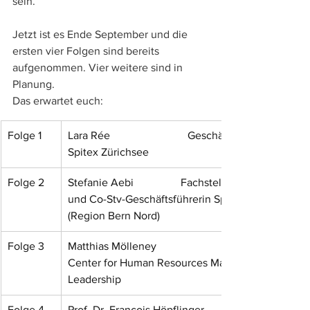
sein.  
Jetzt ist es Ende September und die 
ersten vier Folgen sind bereits 
aufgenommen. Vier weitere sind in 
Planung. 
Das erwartet euch:
Folge 1
Lara Rée                            Geschäftsleiterin 
Spitex Zürichsee
Folge 2
Stefanie Aebi                 Fachstellenleitung 
und Co-Stv-Geschäftsführerin Spitex ReBeNo 
(Region Bern Nord)
Folge 3
Matthias Mölleney                               Leiter 
Center for Human Resources Management & 
Leadership
Folge 4
Prof. Dr. François Höpflinger                