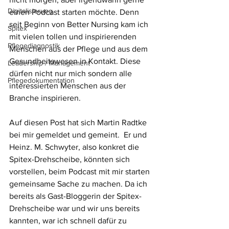
Digitalisierung
einen Podcast starten möchte. Denn 
seit Beginn von Better Nursing kam ich 
Spitex
mit vielen tollen und inspirierenden 
Pflegediagnostik
Menschen aus der Pflege und aus dem 
Gesundheitswesen in Kontakt. Diese 
Leadership / Management
dürfen nicht nur mich sondern alle 
Pflegedokumentation
interessierten Menschen aus der 
Branche inspirieren. 
Auf diesen Post hat sich Martin Radtke 
bei mir gemeldet und gemeint.  Er und 
Heinz. M. Schwyter, also konkret die 
Spitex-Drehscheibe, könnten sich 
vorstellen, beim Podcast mit mir starten 
gemeinsame Sache zu machen. Da ich 
bereits als Gast-Bloggerin der Spitex-
Drehscheibe war und wir uns bereits 
kannten, war ich schnell dafür zu 