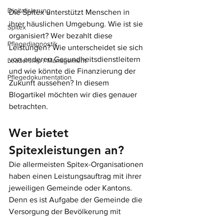
Digitalisierung
Die Spitex unterstützt Menschen in 
ihrer häuslichen Umgebung. Wie ist sie 
Spitex
organisiert? Wer bezahlt diese 
Pflegediagnostik
Leistungen? Wie unterscheidet sie sich 
von anderen Gesundheitsdienstleitern 
Leadership / Management
und wie könnte die Finanzierung der 
Pflegedokumentation
Zukunft aussehen? In diesem 
Blogartikel möchten wir dies genauer 
betrachten.
Wer bietet 
Spitexleistungen an?
Die allermeisten Spitex-Organisationen 
haben einen Leistungsauftrag mit ihrer 
jeweiligen Gemeinde oder Kantons. 
Denn es ist Aufgabe der Gemeinde die 
Versorgung der Bevölkerung mit 