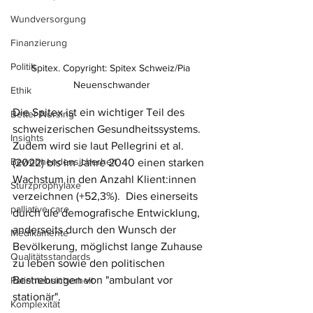
Wundversorgung
Finanzierung
Politik
Spitex. Copyright: Spitex Schweiz/Pia 
Neuenschwander
Ethik
Die Spitex ist ein wichtiger Teil des 
Better Nursing
schweizerischen Gesundheitssystems. 
Insights
Zudem wird sie laut Pellegrini et al. 
Bewohnendensicherheit
(2022) bis im Jahre 2040 einen starken 
Wachstum in den Anzahl Klient:innen 
Sturzprophylaxe
verzeichnen (+52,3%).  Dies einerseits 
palliative care
durch die demografische Entwicklung, 
anderseits durch den Wunsch der 
Medikamente
Bevölkerung, möglichst lange Zuhause 
Qualitätsstandards
zu leben sowie den politischen 
Bestrebungen von "ambulant vor 
Patientensicherheit
stationär".
Komplexität