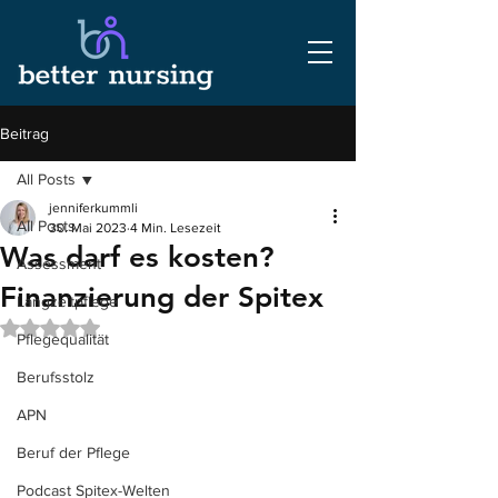
Beitrag
All Posts
jenniferkummli
All Posts
30. Mai 2023
4 Min. Lesezeit
Was darf es kosten?
Assessment
Finanzierung der Spitex
Langzeitpflege
Mit NaN von 5 Sternen bewertet.
Pflegequalität
Berufsstolz
APN
Beruf der Pflege
Podcast Spitex-Welten