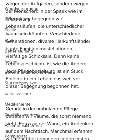
wegen der Aufgaben, sondern wegen 
Wundversorgung
der Menschen. In der Spitex wie im 
Pflegeheim begegnen wir 
Finanzierung
Lebensläufen, die unterschiedlicher 
Politik
kaum sein könnten. Verschiedene 
Ethik
Generationen, diverse Herkunftsländer, 
bunte Familienkonstellationen, 
Better Nursing
vielfältige Schicksale. Denn keine 
Insights
Lebensgeschichte ist wie die Andere. 
Jede Pflegebeziehung ist ein Stück 
Bewohnendensicherheit
Einblick in ein Leben, das weit vor 
Sturzprophylaxe
dieser Begegnung begonnen hat.
palliative care
Medikamente
Gerade in der ambulanten Pflege 
Qualitätsstandards
betreten wir Räume, die sonst niemand 
sieht. Fotos an der Wand, ein Andenken 
Patientensicherheit
auf dem Nachttisch. Manchmal erfahren 
Komplexität
wir mehr über jemanden in den ersten 