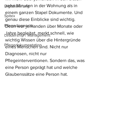
zehn Minuten in der Wohnung als in 
Digitalisierung
einem ganzen Stapel Dokumente. Und 
Spitex
genau diese Einblicke sind wichtig. 
Pflegediagnostik
Denn wer jemanden über Monate oder 
Jahre begleitet, merkt schnell, wie 
Leadership / Management
wichtig Wissen über die Hintergründe 
Pflegedokumentation
eines Menschen sind. Nicht nur 
Diagnosen, nicht nur 
Pflegeinterventionen. Sondern das, was 
eine Person geprägt hat und welche 
Glaubenssätze eine Person hat.