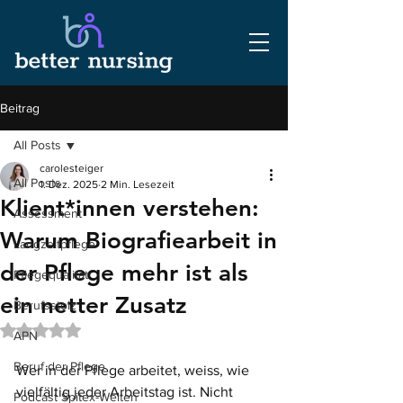
Beitrag
All Posts
carolesteiger
All Posts
1. Dez. 2025
2 Min. Lesezeit
Klient*innen verstehen:
Assessment
Warum Biografiearbeit in
Langzeitpflege
der Pflege mehr ist als
Pflegequalität
ein netter Zusatz
Berufsstolz
Mit NaN von 5 Sternen bewertet.
APN
Beruf der Pflege
Wer in der Pflege arbeitet, weiss, wie 
vielfältig jeder Arbeitstag ist. Nicht 
Podcast Spitex-Welten