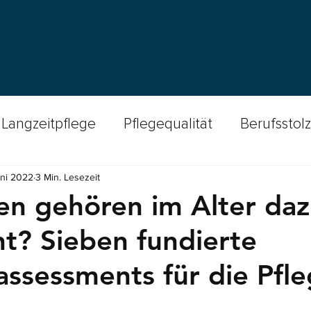
Langzeitpflege
Pflegequalität
Berufsstolz
uni 2022
3 Min. Lesezeit
cast Spitex-Welten
Wundversorgung
Fin
n gehören im Alter daz
ht? Sieben fundierte
Insights
Bewohnendensicherheit
Stu
ssessments für die Pfl
amente
Qualitätsstandards
Patientensich