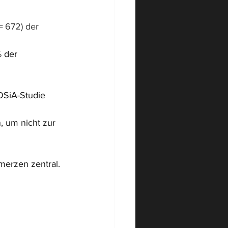
ent
 = 672) der 
 der 
OSiA-Studie 
 um nicht zur 
merzen zentral.