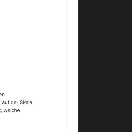
en 
 auf der Skala 
t, welche 