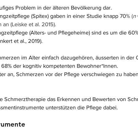
nen bewertet.
ufiges Problem in der älteren Bevölkerung dar. 
Pflegediagnostik
Leadership / Managem
ngzeitpflege (Spitex) gaben in einer Studie knapp 70
% (
n
an (Leiske et al. 2015).
ngzeitpflege (Alters- und Pflegeheime) sind es um die 60%
ert et al., 2019).  
merzen im Alter einfach dazugehören, äusserten in der 
5)  68% der kognitiv kompetenten Bewohner*Innen.
er an, Schmerzen vor der Pflege verschwiegen zu haben,
gute Schmerztherapie das Erkennen und Bewerten von Sch
ssmentinstrumente unterstützen die Pflege dabei.
rumente