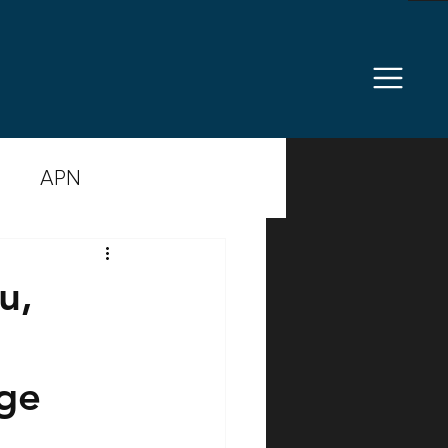
APN
anzierung
Politik
u,
rzprophylaxe
ege
erheit
Komplexität