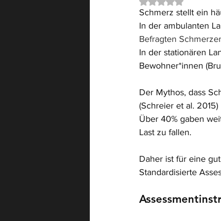
Mit NaN von 5 Ster
Schmerz stellt ein hä
Digitalisierung
Spitex
In der ambulanten La
Befragten Schmerzen 
In der stationären La
Pflegedokumentation
Bewohner*innen (Brunk
Der Mythos, dass Sch
(Schreier et al. 201
Über 40% gaben weit
Last zu fallen. 
Daher ist für eine 
Standardisierte Asse
Assessmentinst