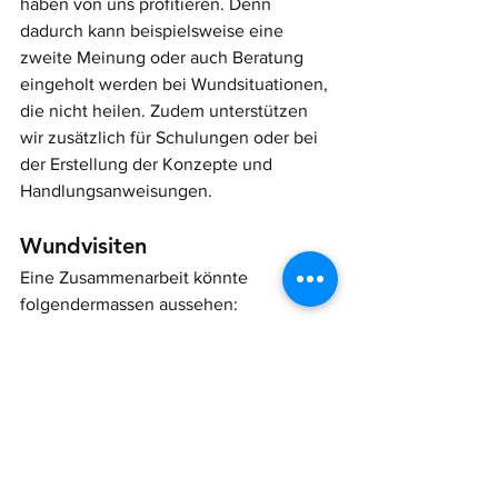
haben von uns profitieren. Denn 
dadurch kann beispielsweise eine 
zweite Meinung oder auch Beratung 
eingeholt werden bei Wundsituationen, 
die nicht heilen. Zudem unterstützen 
wir zusätzlich für Schulungen oder bei 
der Erstellung der Konzepte und 
Handlungsanweisungen.
Wundvisiten
Eine Zusammenarbeit könnte 
folgendermassen aussehen:
Monatlich vor Ort Unterstützung in 
Wundsituationen, Besprechung 
komplexer Wundsituationen
Ansprechperson bei 
Unsicherheiten und Fragen. 
Möglichkeit der Fallanalyse.
Unterstützung beim internen 