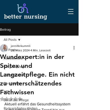
Beitrag
All Posts
jenniferkummli
All Posts
28. März 2024
4 Min. Lesezeit
Wundexpert:in in der
Assessment
Spitex und
Langzeitpflege
Langzeitpflege. Ein nicht
Pflegequalität
zu unterschätzendes
Berufsstolz
Fachwissen
APN
Mit NaN von 5 Sternen bewertet.
Beruf der Pflege
Aktuell erfährt das Gesundheitssystem 
Podcast Spitex-Welten
in der Schweiz einen Trend hin zur 