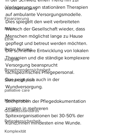
Verlagerung von stationären Therapien 
Wundversorgung
auf ambulante Versorgungsmodelle. 
Finanzierung
Dies spiegelt den weit verbreiteten 
Politik
Wunsch der Gesellschaft wieder, dass 
Menschen möglichst lange zu Hause 
Ethik
gepflegt und betreut werden möchten. 
Better Nursing
Die schnellere Entwicklung von lokalen 
Therapien und die ständige komplexere 
Insights
Versorgung beansprucht 
Bewohnendensicherheit
fachspezifisches Pflegepersonal. 
Das zeigt sich auch in der 
Sturzprophylaxe
Wundversorgung.
palliative care
Medikamente
Stichproben der Pflegedokumentation 
zeigten in mehreren 
Qualitätsstandards
Spitexorganisationen bei 30-50% der 
Patientensicherheit
Kund;innen mindesten eine Wunde.
Komplexität