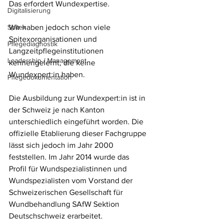
Das erfordert Wundexpertise. 
Digitalisierung
Spitex
Wir haben jedoch schon viele 
Spitexorganisationen und 
Pflegediagnostik
Langzeitpflegeinstitutionen 
Leadership / Management
kennengelernt, die keine 
Wundexpert:in haben.
Pflegedokumentation
Die Ausbildung zur Wundexpert:in ist in 
der Schweiz je nach Kanton 
unterschiedlich eingeführt worden. Die 
offizielle Etablierung dieser Fachgruppe 
lässt sich jedoch im Jahr 2000 
feststellen. Im Jahr 2014 wurde das 
Profil für Wundspezialistinnen und 
Wundspezialisten vom Vorstand der 
Schweizerischen Gesellschaft für 
Wundbehandlung SAfW Sektion 
Deutschschweiz erarbeitet.