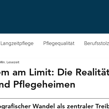
Langzeitpflege
Pflegequalität
Berufsstolz
Min. Lesezeit
cast Spitex-Welten
Wundversorgung
Fin
m am Limit: Die Realität
und Pflegeheimen
Insights
Bewohnendensicherheit
Stu
nen bewertet.
amente
Qualitätsstandards
Patientensich
rafischer Wandel als zentraler Trei