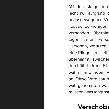
Mit dem steigenden 
nicht nur aufgrund 
unausgewogenen Verte
liegt auf zu wenigen
vorhanden, übernim
eigentlich auf vers
Personen
, wodurch e
eine Pflegedienstleitu
übernimmt, zwische
durchführt, kurzfri
wahrnimmt, indem Pe
an. 
Diese Verdichtung
wahrgenommen werden
müssen, was langfristi
Verschob