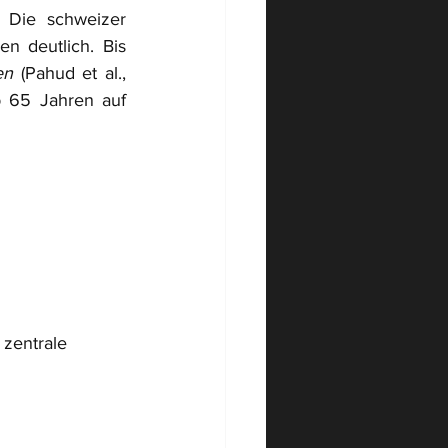
 Die schweizer 
Bevölkerung wird älter und damit steigt auch der Bedarf an Pflegeleistungen deutlich. Bis 
ent
en
 (Pahud et al., 
 65 Jahren auf 
 zentrale 