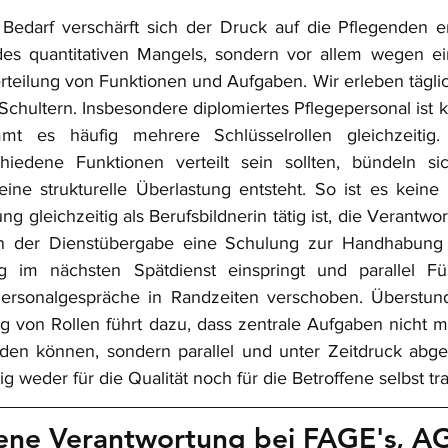
Bedarf verschärft sich der Druck auf die Pflegenden er
des quantitativen Mangels, sondern vor allem wegen e
ilung von Funktionen und Aufgaben. Wir erleben täglich:
 Schultern. Insbesondere diplomiertes Pflegepersonal ist 
mt es häufig mehrere Schlüsselrollen gleichzeitig.
chiedene Funktionen verteilt sein sollten, bündeln sic
ine strukturelle Überlastung entsteht
. 
So ist es keine 
ng gleichzeitig als Berufsbildnerin tätig ist, die Verantwor
n der Dienstübergabe eine Schulung zur Handhabung v
stig im nächsten Spätdienst einspringt und parallel Fü
rsonalgespräche in Randzeiten verschoben. Überstund
 von Rollen führt dazu, dass zentrale Aufgaben nicht meh
 können, sondern parallel und unter Zeitdruck abgea
g weder für die Qualität noch für die Betroffene selbst tra
ene Verantwortung bei FAGE's, A