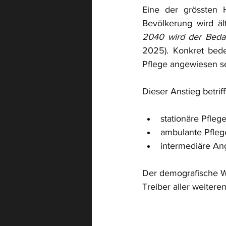
Eine der grössten H
Digitalisierung
Spitex
2040 wird der Beda
2025). Konkret bede
Pflege angewiesen se
Pflegedokumentation
Dieser Anstieg betrif
stationäre Pfleg
ambulante Pflege
intermediäre An
Der demografische Wan
Treiber aller weitere