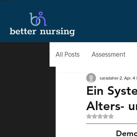
All Posts
Assessment
saradaher
2. Apr.
4 
Beruf der Pflege
Pod
Ein Syste
Alters- 
Ethik
Better Nursing
Mit NaN von 5 Ster
palliative care
Medik
Demog