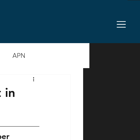
APN
anzierung
Politik
 in
rzprophylaxe
erheit
Komplexität
ber